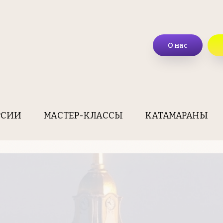
О нас
РСИИ
МАСТЕР-КЛАССЫ
КАТАМАРАНЫ
Главная
Прием в Рыбинске
Три эпохи
→
→