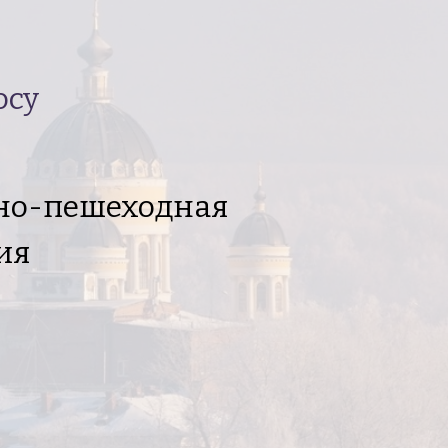
осу
сно-пешеходная
ия