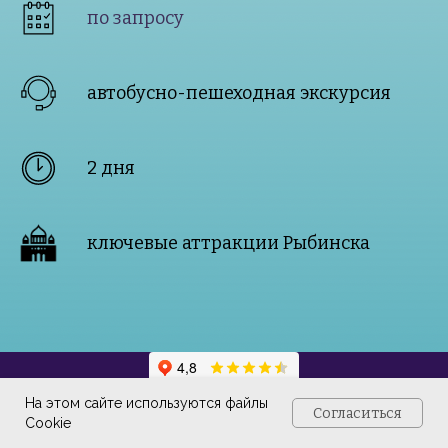
по запросу
автобусно-пешеходная экскурсия
2 дня
ключевые аттракции Рыбинска
На этом сайте используются файлы
Согласиться
Cookie
89109653355
putevki.rybinsk@mail.ru
Рыбинск, Ломоносова 1
Группа 