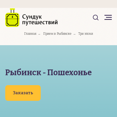
Главная
→
Прием в Рыбинске
→
Три эпохи
Рыбинск - Пошехонье
Заказать